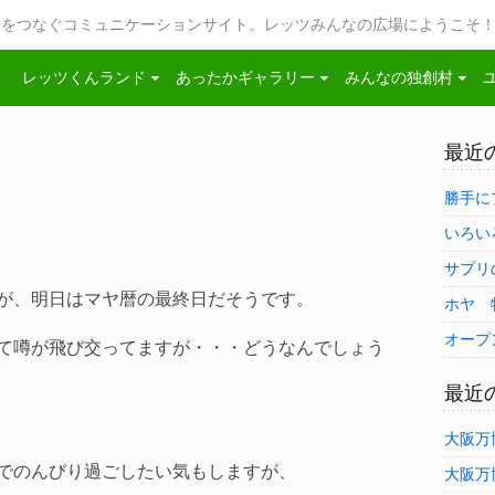
ツをつなぐコミュニケーションサイト。レッツみんなの広場にようこそ
レッツくんランド
あったかギャラリー
みんなの独創村
最近
勝手に
いろい
サプリ
が、明日はマヤ暦の最終日だそうです。
ホヤ 
オープ
て噂が飛び交ってますが・・・どうなんでしょう
最近
大阪万
でのんびり過ごしたい気もしますが、
大阪万