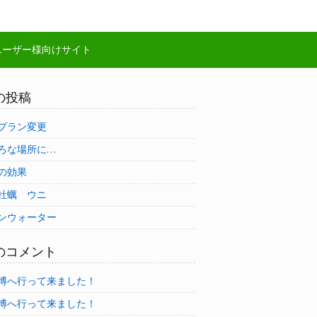
！
ユーザー様向けサイト
の投稿
プラン変更
ろな場所に…
の効果
牡蠣 ウニ
ンウォーター
のコメント
博へ行って来ました！
に
レッツブログ
より
博へ行って来ました！
に
匿名
より