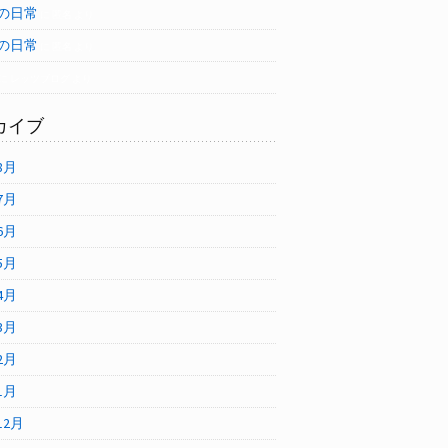
の日常
に
匿名
より
の日常
に
匿名
より
に
レッツブログ
より
カイブ
8月
7月
6月
5月
4月
3月
2月
1月
12月