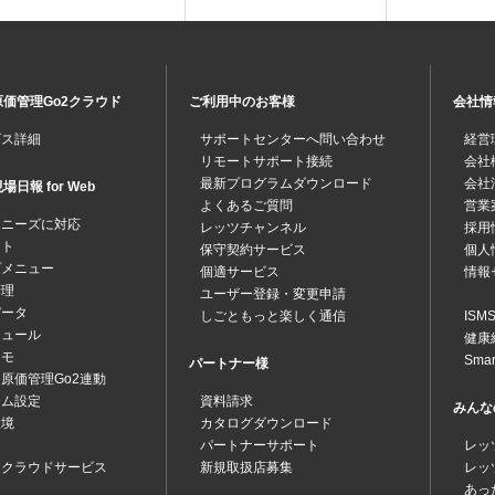
価管理Go2クラウド
ご利用中のお客様
会社情
ビス詳細
サポートセンターへ問い合わせ
経営
リモートサポート接続
会社
最新プログラムダウンロード
会社
日報 for Web
よくあるご質問
営業
なニーズに対応
レッツチャンネル
採用
ット
保守契約サービス
個人
プメニュー
個適サービス
情報
管理
ユーザー登録・変更申請
データ
しごともっと楽しく通信
IS
ジュール
健康
メモ
Sma
パートナー様
原価管理Go2連動
テム設定
資料請求
みんな
環境
カタログダウンロード
パートナーサポート
レッ
ツクラウドサービス
新規取扱店募集
レッ
あっ