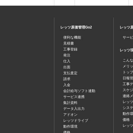
レッツ原価管理Go2
レッツ原
便利な機能
サー
見積書
工事登録
レッツ現場
発注
こん
仕入
メリ
出面
トッ
支払査定
日報
請求
工事
入金
スケ
会計給与ソフト連動
連絡
サービス連携
レッツ
集計資料
シス
データ入出力
動作
アドオン
価格
レッツドライブ
レッ
動作環境
価格