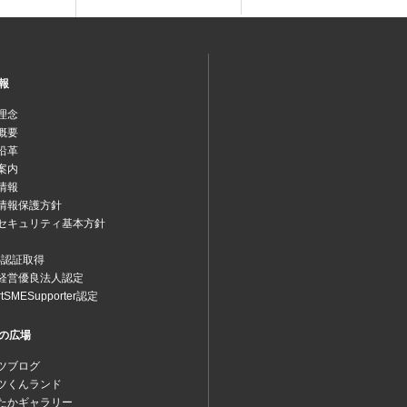
報
理念
概要
沿革
案内
情報
情報保護方針
セキュリティ基本方針
MS認証取得
経営優良法人認定
rtSMESupporter認定
の広場
ツブログ
ツくんランド
たかギャラリー