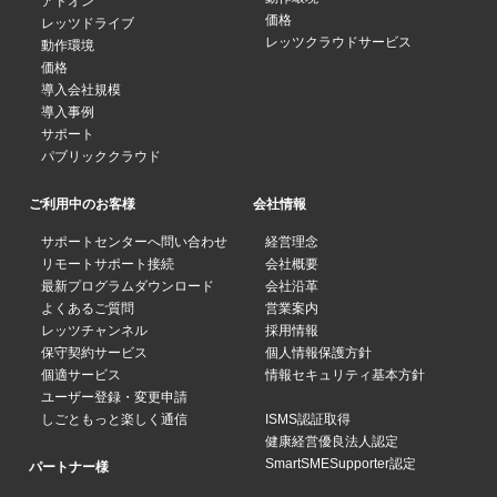
アドオン
価格
レッツドライブ
レッツクラウドサービス
動作環境
価格
導入会社規模
導入事例
サポート
パブリッククラウド
ご利用中のお客様
会社情報
サポートセンターへ問い合わせ
経営理念
リモートサポート接続
会社概要
最新プログラムダウンロード
会社沿革
よくあるご質問
営業案内
レッツチャンネル
採用情報
保守契約サービス
個人情報保護方針
個適サービス
情報セキュリティ基本方針
ユーザー登録・変更申請
しごともっと楽しく通信
ISMS認証取得
健康経営優良法人認定
SmartSMESupporter認定
パートナー様