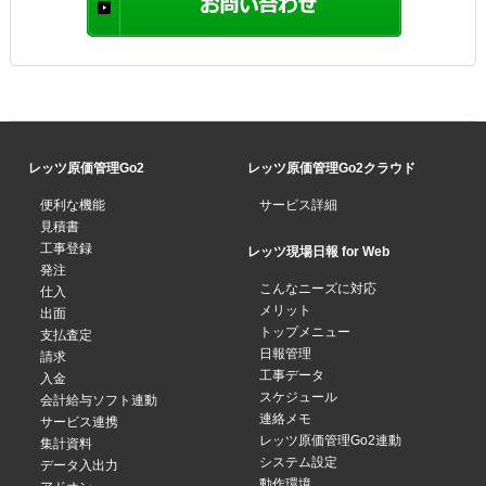
レッツ原価管理Go2
レッツ原価管理Go2クラウド
便利な機能
サービス詳細
見積書
工事登録
レッツ現場日報 for Web
発注
こんなニーズに対応
仕入
メリット
出面
トップメニュー
支払査定
日報管理
請求
工事データ
入金
スケジュール
会計給与ソフト連動
連絡メモ
サービス連携
レッツ原価管理Go2連動
集計資料
システム設定
データ入出力
動作環境