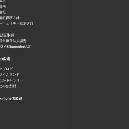
沿革
案内
情報
情報保護方針
セキュリティ基本方針
MS認証取得
経営優良法人認定
rtSMESupporter認定
の広場
ツブログ
ツくんランド
たかギャラリー
なの独創村
intone倶楽部