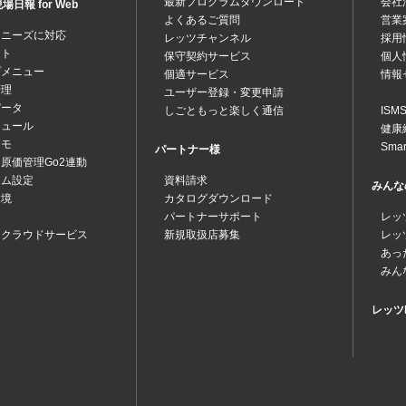
最新プログラムダウンロード
会社
日報 for Web
よくあるご質問
営業
なニーズに対応
レッツチャンネル
採用
ット
保守契約サービス
個人
プメニュー
個適サービス
情報
管理
ユーザー登録・変更申請
データ
しごともっと楽しく通信
IS
ジュール
健康
メモ
Sma
パートナー様
原価管理Go2連動
テム設定
資料請求
みんな
環境
カタログダウンロード
パートナーサポート
レッ
ツクラウドサービス
新規取扱店募集
レッ
あっ
みん
レッツk