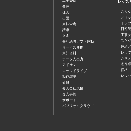
工事登録
レッツ現場
発注
こん
仕入
メリ
出面
トッ
支払査定
日報
請求
工事
入金
スケ
会計給与ソフト連動
連絡
サービス連携
レッツ
集計資料
シス
データ入出力
動作
アドオン
価格
レッツドライブ
レッ
動作環境
価格
導入会社規模
導入事例
サポート
パブリッククラウド