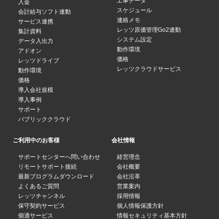
工事データ
入金
スケジュール
会計給与ソフト連動
連絡メモ
サービス連携
レッツ原価管理Go2連動
集計資料
システム設定
データ入出力
動作環境
アドオン
価格
レッツドライブ
レッツクラウドサービス
動作環境
価格
導入会社規模
導入事例
サポート
パブリッククラウド
ご利用中のお客様
会社情報
サポートセンターへ問い合わせ
経営理念
リモートサポート接続
会社概要
最新プログラムダウンロード
会社沿革
よくあるご質問
営業案内
レッツチャンネル
採用情報
保守契約サービス
個人情報保護方針
個適サービス
情報セキュリティ基本方針