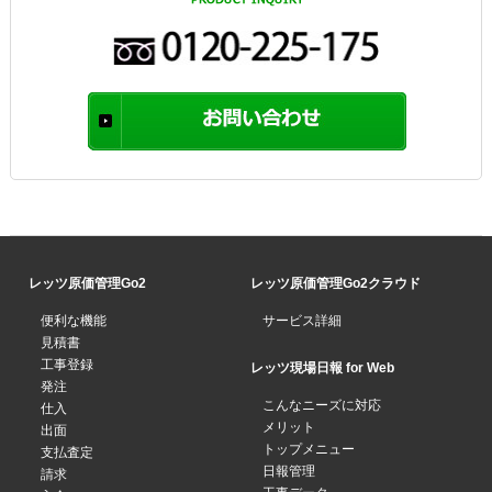
レッツ原価管理Go2
レッツ原価管理Go2クラウド
便利な機能
サービス詳細
見積書
工事登録
レッツ現場日報 for Web
発注
こんなニーズに対応
仕入
メリット
出面
トップメニュー
支払査定
日報管理
請求