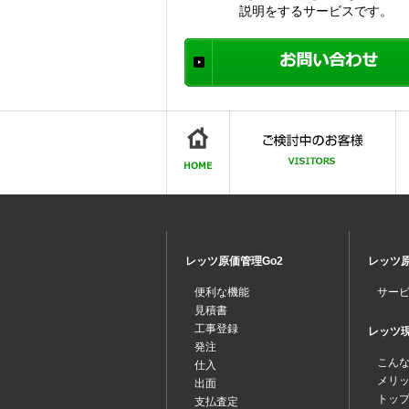
説明をするサービスです。
レッツ原価管理Go2
レッツ原
便利な機能
サー
見積書
工事登録
レッツ現場
発注
こん
仕入
メリ
出面
トッ
支払査定