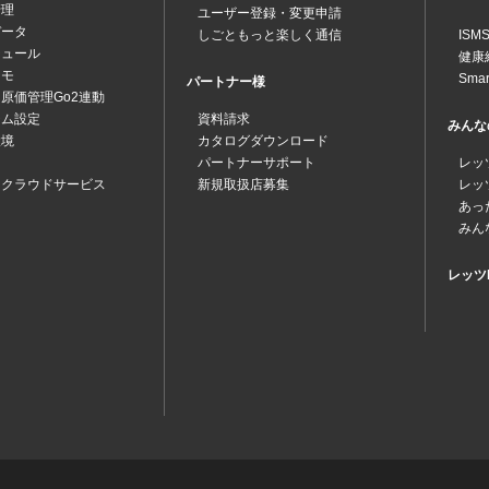
管理
ユーザー登録・変更申請
データ
しごともっと楽しく通信
IS
ジュール
健康
メモ
Sma
パートナー様
原価管理Go2連動
テム設定
資料請求
みんな
環境
カタログダウンロード
パートナーサポート
レッ
ツクラウドサービス
新規取扱店募集
レッ
あっ
みん
レッツk