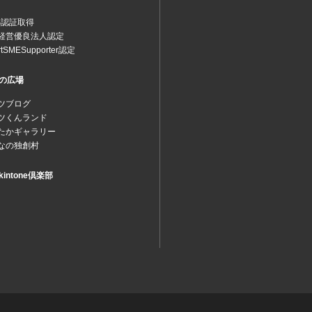
MS認証取得
経営優良法人認定
rtSMESupporter認定
の広場
ツブログ
ツくんランド
たかギャラリー
なの独創村
intone倶楽部