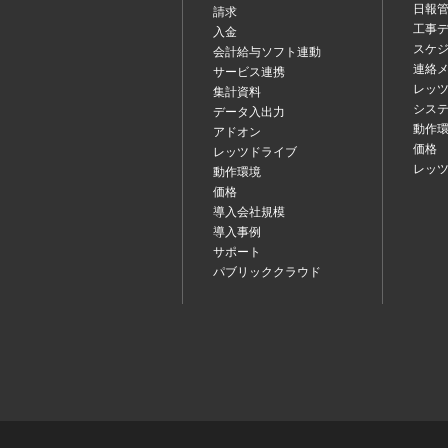
日報
請求
工事
入金
スケ
会計給与ソフト連動
連絡
サービス連携
レッツ
集計資料
シス
データ入出力
動作
アドオン
価格
レッツドライブ
レッ
動作環境
価格
導入会社規模
導入事例
サポート
パブリッククラウド