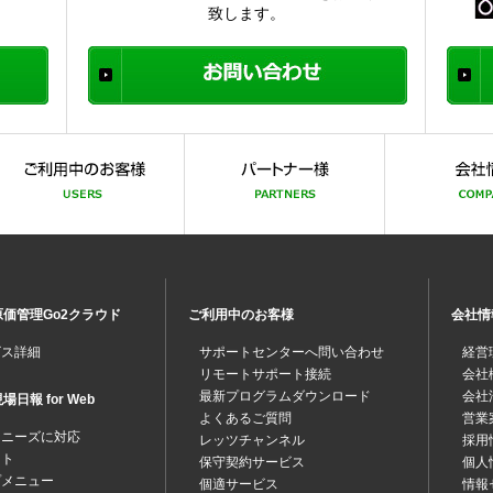
致します。
価管理Go2クラウド
ご利用中のお客様
会社情
ビス詳細
サポートセンターへ問い合わせ
経営
リモートサポート接続
会社
最新プログラムダウンロード
会社
日報 for Web
よくあるご質問
営業
なニーズに対応
レッツチャンネル
採用
ット
保守契約サービス
個人
プメニュー
個適サービス
情報