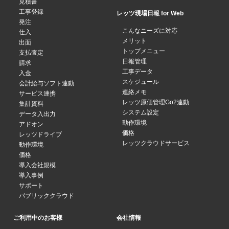
見積書
工事登録
レッツ現場日報 for Web
発注
こんなニーズに対応
仕入
メリット
出面
トップメニュー
支払査定
日報管理
請求
工事データ
入金
スケジュール
会計給与ソフト連動
連絡メモ
サービス連携
レッツ原価管理Go2連動
集計資料
システム設定
データ入出力
動作環境
アドオン
価格
レッツドライブ
レッツクラウドサービス
動作環境
価格
導入会社規模
導入事例
サポート
パブリッククラウド
ご利用中のお客様
会社情報