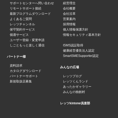
サポートセンターへ問い合わせ
経営理念
リモートサポート接続
会社概要
最新プログラムダウンロード
会社沿革
よくあるご質問
営業案内
レッツチャンネル
採用情報
保守契約サービス
個人情報保護方針
個適サービス
情報セキュリティ基本方針
ユーザー登録・変更申請
しごともっと楽しく通信
ISMS認証取得
健康経営優良法人認定
SmartSMESupporter認定
パートナー様
資料請求
みんなの広場
カタログダウンロード
パートナーサポート
レッツブログ
新規取扱店募集
レッツくんランド
あったかギャラリー
みんなの独創村
レッツkintone倶楽部