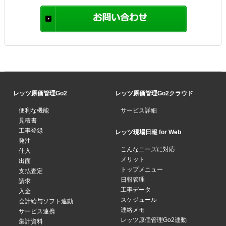
レッツ原価管理Go2
レッツ原価管理Go2クラウド
便利な機能
サービス詳細
見積書
工事登録
レッツ現場日報 for Web
発注
こんなニーズに対応
仕入
メリット
出面
トップメニュー
支払査定
日報管理
請求
工事データ
入金
スケジュール
会計給与ソフト連動
連絡メモ
サービス連携
レッツ原価管理Go2連動
集計資料