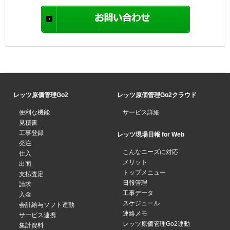
レッツ原価管理Go2
レッツ原価管理Go2クラウド
便利な機能
サービス詳細
見積書
工事登録
レッツ現場日報 for Web
発注
こんなニーズに対応
仕入
メリット
出面
トップメニュー
支払査定
日報管理
請求
工事データ
入金
スケジュール
会計給与ソフト連動
連絡メモ
サービス連携
レッツ原価管理Go2連動
集計資料