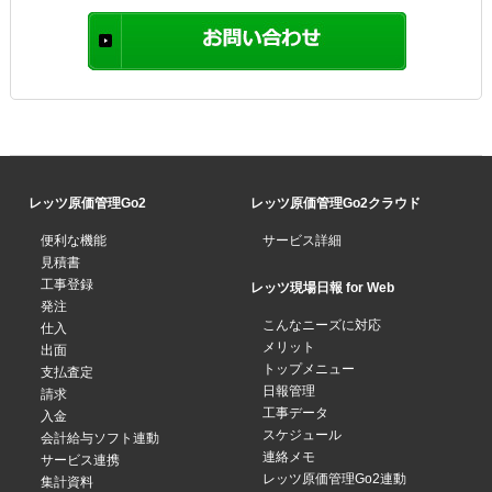
レッツ原価管理Go2
レッツ原価管理Go2クラウド
便利な機能
サービス詳細
見積書
工事登録
レッツ現場日報 for Web
発注
こんなニーズに対応
仕入
メリット
出面
トップメニュー
支払査定
日報管理
請求
工事データ
入金
スケジュール
会計給与ソフト連動
連絡メモ
サービス連携
レッツ原価管理Go2連動
集計資料