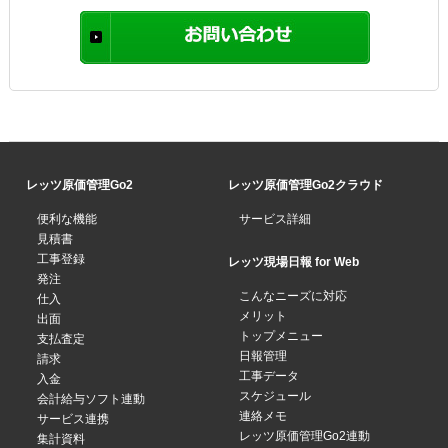
レッツ原価管理Go2
レッツ原価管理Go2クラウド
便利な機能
サービス詳細
見積書
工事登録
レッツ現場日報 for Web
発注
こんなニーズに対応
仕入
メリット
出面
トップメニュー
支払査定
日報管理
請求
工事データ
入金
スケジュール
会計給与ソフト連動
連絡メモ
サービス連携
レッツ原価管理Go2連動
集計資料