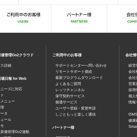
価管理Go2クラウド
ご利用中のお客様
会社情
ビス詳細
サポートセンターへ問い合わせ
経営
リモートサポート接続
会社
最新プログラムダウンロード
会社
日報 for Web
よくあるご質問
営業
なニーズに対応
レッツチャンネル
採用
ット
保守契約サービス
個人
プメニュー
個適サービス
情報
管理
ユーザー登録・変更申請
データ
しごともっと楽しく通信
IS
ジュール
健康
メモ
Sma
パートナー様
原価管理Go2連動