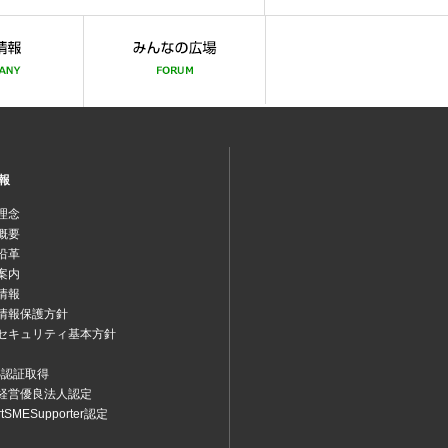
報
理念
概要
沿革
案内
情報
情報保護方針
セキュリティ基本方針
MS認証取得
経営優良法人認定
rtSMESupporter認定