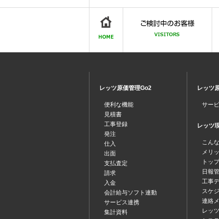
レッツ原価管理Go2
レッツ原
便利な機能
サー
見積書
工事登録
レッツ現場
発注
こん
仕入
メリ
出面
トッ
支払査定
日報
請求
工事
入金
スケ
会計給与ソフト連動
連絡
サービス連携
レッツ
集計資料