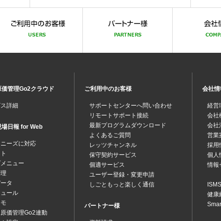
価管理Go2クラウド
ご利用中のお客様
会社情
ビス詳細
サポートセンターへ問い合わせ
経営
リモートサポート接続
会社
最新プログラムダウンロード
会社
日報 for Web
よくあるご質問
営業
なニーズに対応
レッツチャンネル
採用
ット
保守契約サービス
個人
プメニュー
個適サービス
情報
管理
ユーザー登録・変更申請
データ
しごともっと楽しく通信
IS
ジュール
健康
メモ
Sma
パートナー様
原価管理Go2連動