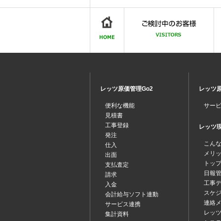
レッツ原価管理Go2
レッツ原
便利な機能
サー
見積書
工事登録
レッツ現場
発注
こん
仕入
メリ
出面
トッ
支払査定
日報
請求
工事
入金
スケ
会計給与ソフト連動
連絡
サービス連携
レッツ
集計資料