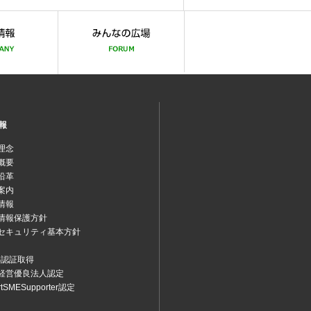
報
理念
概要
沿革
案内
情報
情報保護方針
セキュリティ基本方針
MS認証取得
経営優良法人認定
rtSMESupporter認定