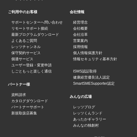
ご利用中のお客様
会社情報
サポートセンターへ問い合わせ
経営理念
リモートサポート接続
会社概要
最新プログラムダウンロード
会社沿革
よくあるご質問
営業案内
レッツチャンネル
採用情報
保守契約サービス
個人情報保護方針
個適サービス
情報セキュリティ基本方針
ユーザー登録・変更申請
しごともっと楽しく通信
ISMS認証取得
健康経営優良法人認定
SmartSMESupporter認定
パートナー様
資料請求
みんなの広場
カタログダウンロード
パートナーサポート
レッツブログ
新規取扱店募集
レッツくんランド
あったかギャラリー
みんなの独創村