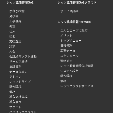
レッツ原価管理Go2
レッツ原価管理Go2クラウド
便利な機能
サービス詳細
見積書
工事登録
レッツ現場日報 for Web
発注
こんなニーズに対応
仕入
メリット
出面
トップメニュー
支払査定
日報管理
請求
工事データ
入金
スケジュール
会計給与ソフト連動
連絡メモ
サービス連携
レッツ原価管理Go2連動
集計資料
システム設定
データ入出力
動作環境
アドオン
価格
レッツドライブ
レッツクラウドサービス
動作環境
価格
導入会社規模
導入事例
サポート
パブリッククラウド