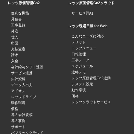
レッツ原価管理Go2
レッツ原価管理Go2クラウド
便利な機能
サービス詳細
見積書
工事登録
レッツ現場日報 for Web
発注
こんなニーズに対応
仕入
メリット
出面
トップメニュー
支払査定
日報管理
請求
工事データ
入金
スケジュール
会計給与ソフト連動
連絡メモ
サービス連携
レッツ原価管理Go2連動
集計資料
システム設定
データ入出力
動作環境
アドオン
価格
レッツドライブ
レッツクラウドサービス
動作環境
価格
導入会社規模
導入事例
サポート
パブリッククラウド