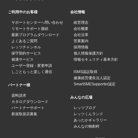
ご利用中のお客様
会社情報
サポートセンターへ問い合わせ
経営理念
リモートサポート接続
会社概要
最新プログラムダウンロード
会社沿革
よくあるご質問
営業案内
レッツチャンネル
採用情報
保守契約サービス
個人情報保護方針
個適サービス
情報セキュリティ基本方針
ユーザー登録・変更申請
しごともっと楽しく通信
ISMS認証取得
健康経営優良法人認定
SmartSMESupporter認定
パートナー様
資料請求
みんなの広場
カタログダウンロード
パートナーサポート
レッツブログ
新規取扱店募集
レッツくんランド
あったかギャラリー
みんなの独創村