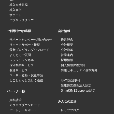
導入会社規模
導入事例
サポート
パブリッククラウド
ご利用中のお客様
会社情報
サポートセンターへ問い合わせ
経営理念
リモートサポート接続
会社概要
最新プログラムダウンロード
会社沿革
よくあるご質問
営業案内
レッツチャンネル
採用情報
保守契約サービス
個人情報保護方針
個適サービス
情報セキュリティ基本方針
ユーザー登録・変更申請
しごともっと楽しく通信
ISMS認証取得
健康経営優良法人認定
SmartSMESupporter認定
パートナー様
資料請求
みんなの広場
カタログダウンロード
パートナーサポート
レッツブログ