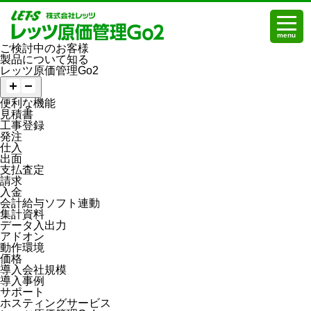
menu
ご検討中のお客様
製品について知る
レッツ原価管理Go2
便利な機能
見積書
工事登録
発注
仕入
出面
支払査定
請求
入金
会計給与ソフト連動
集計資料
データ入出力
アドオン
動作環境
価格
導入会社規模
導入事例
サポート
ホスティングサービス