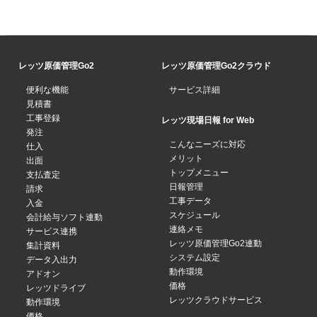
レッツ原価管理Go2
レッツ原価管理Go2クラウド
便利な機能
サービス詳細
見積書
工事登録
レッツ現場日報 for Web
発注
こんなニーズに対応
仕入
メリット
出面
トップメニュー
支払査定
日報管理
請求
工事データ
入金
スケジュール
会計給与ソフト連動
連絡メモ
サービス連携
レッツ原価管理Go2連動
集計資料
システム設定
データ入出力
動作環境
アドオン
価格
レッツドライブ
レッツクラウドサービス
動作環境
価格