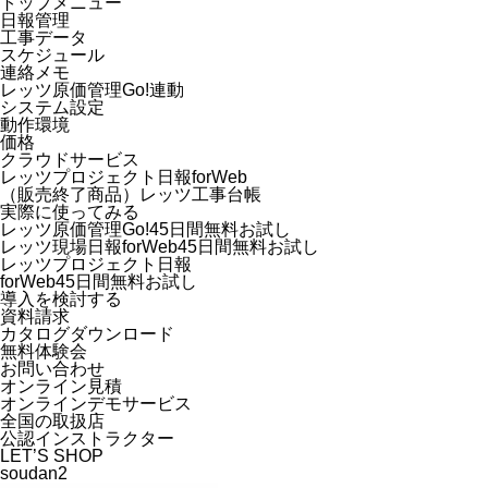
トップメニュー
日報管理
工事データ
スケジュール
連絡メモ
レッツ原価管理Go!連動
システム設定
動作環境
価格
クラウドサービス
レッツプロジェクト日報forWeb
（販売終了商品）レッツ工事台帳
実際に使ってみる
レッツ原価管理Go!45日間無料お試し
レッツ現場日報forWeb45日間無料お試し
レッツプロジェクト日報
forWeb45日間無料お試し
導入を検討する
資料請求
カタログダウンロード
無料体験会
お問い合わせ
オンライン見積
オンラインデモサービス
全国の取扱店
公認インストラクター
LET’S SHOP
soudan2