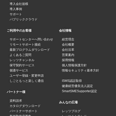
導入会社規模
導入事例
サポート
パブリッククラウド
ご利用中のお客様
会社情報
サポートセンターへ問い合わせ
経営理念
リモートサポート接続
会社概要
最新プログラムダウンロード
会社沿革
よくあるご質問
営業案内
レッツチャンネル
採用情報
保守契約サービス
個人情報保護方針
個適サービス
情報セキュリティ基本方針
ユーザー登録・変更申請
しごともっと楽しく通信
ISMS認証取得
健康経営優良法人認定
SmartSMESupporter認定
パートナー様
資料請求
みんなの広場
カタログダウンロード
パートナーサポート
レッツブログ