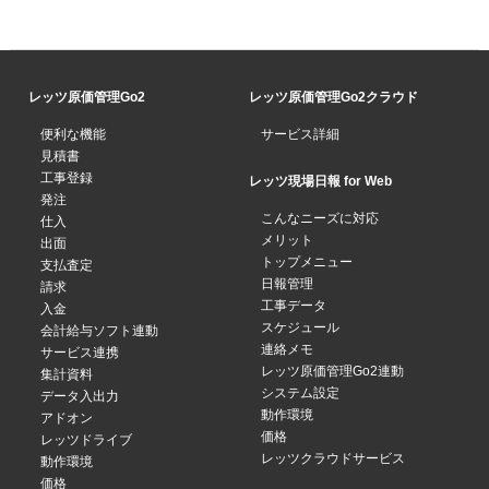
レッツ原価管理Go2
レッツ原価管理Go2クラウド
便利な機能
サービス詳細
見積書
工事登録
レッツ現場日報 for Web
発注
こんなニーズに対応
仕入
メリット
出面
トップメニュー
支払査定
日報管理
請求
工事データ
入金
スケジュール
会計給与ソフト連動
連絡メモ
サービス連携
レッツ原価管理Go2連動
集計資料
システム設定
データ入出力
動作環境
アドオン
価格
レッツドライブ
レッツクラウドサービス
動作環境
価格