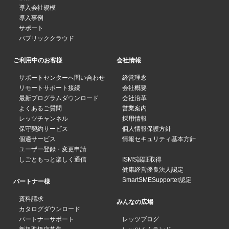
導入会社規模
導入事例
サポート
パブリッククラウド
ご利用中のお客様
会社情報
サポートセンターへ問い合わせ
経営理念
リモートサポート接続
会社概要
最新プログラムダウンロード
会社沿革
よくあるご質問
営業案内
レッツチャンネル
採用情報
保守契約サービス
個人情報保護方針
個適サービス
情報セキュリティ基本方針
ユーザー登録・変更申請
しごともっと楽しく通信
ISMS認証取得
健康経営優良法人認定
SmartSMESupporter認定
パートナー様
資料請求
みんなの広場
カタログダウンロード
パートナーサポート
レッツブログ