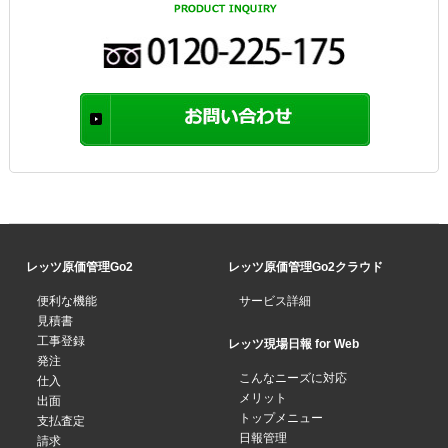
レッツ原価管理Go2
レッツ原価管理Go2クラウド
便利な機能
サービス詳細
見積書
工事登録
レッツ現場日報 for Web
発注
こんなニーズに対応
仕入
メリット
出面
トップメニュー
支払査定
日報管理
請求