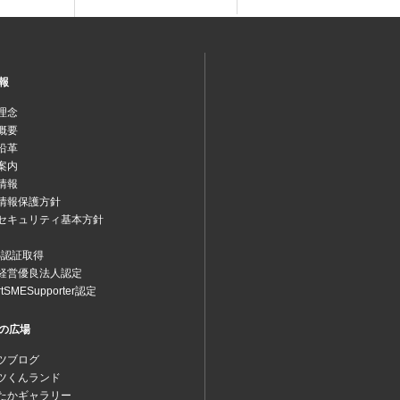
報
理念
概要
沿革
案内
情報
情報保護方針
セキュリティ基本方針
MS認証取得
経営優良法人認定
rtSMESupporter認定
の広場
ツブログ
ツくんランド
たかギャラリー