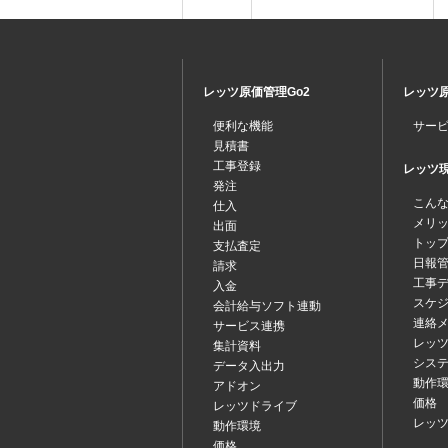
レッツ原価管理Go2
レッツ原
便利な機能
サー
見積書
工事登録
レッツ現場
発注
こん
仕入
メリ
出面
トッ
支払査定
日報
請求
工事
入金
スケ
会計給与ソフト連動
連絡
サービス連携
レッツ
集計資料
シス
データ入出力
動作
アドオン
価格
レッツドライブ
レッ
動作環境
価格