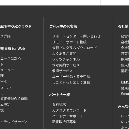
価管理Go2クラウド
ご利用中のお客様
会社情
ビス詳細
サポートセンターへ問い合わせ
経営
リモートサポート接続
会社
最新プログラムダウンロード
会社
日報 for Web
よくあるご質問
営業
なニーズに対応
レッツチャンネル
採用
ット
保守契約サービス
個人
プメニュー
個適サービス
情報
管理
ユーザー登録・変更申請
データ
しごともっと楽しく通信
IS
ジュール
健康
メモ
Sma
パートナー様
原価管理Go2連動
テム設定
資料請求
みんな
環境
カタログダウンロード
パートナーサポート
レッ
ツクラウドサービス
新規取扱店募集
レッ
あっ