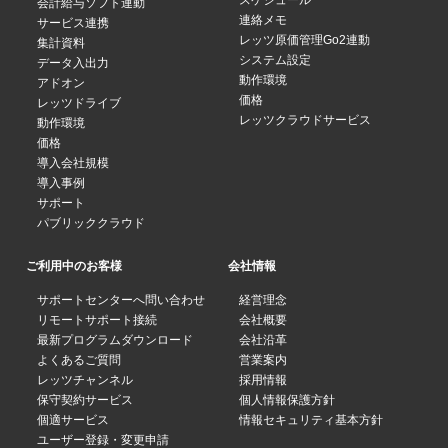
スケジュール
会計給与ソフト連動
連絡メモ
サービス連携
レッツ原価管理Go2連動
集計資料
システム設定
データ入出力
動作環境
アドオン
価格
レッツドライブ
レッツクラウドサービス
動作環境
価格
導入会社規模
導入事例
サポート
パブリッククラウド
ご利用中のお客様
会社情報
サポートセンターへ問い合わせ
経営理念
リモートサポート接続
会社概要
最新プログラムダウンロード
会社沿革
よくあるご質問
営業案内
レッツチャンネル
採用情報
保守契約サービス
個人情報保護方針
個適サービス
情報セキュリティ基本方針
ユーザー登録・変更申請