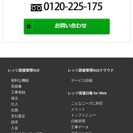
レッツ原価管理Go2
レッツ原価管理Go2クラウド
便利な機能
サービス詳細
見積書
工事登録
レッツ現場日報 for Web
発注
こんなニーズに対応
仕入
メリット
出面
トップメニュー
支払査定
日報管理
請求
工事データ
入金