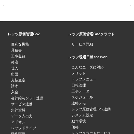
レッツ原価管理Go2
レッツ原価管理Go2クラウド
便利な機能
サービス詳細
見積書
工事登録
レッツ現場日報 for Web
発注
こんなニーズに対応
仕入
メリット
出面
トップメニュー
支払査定
日報管理
請求
工事データ
入金
スケジュール
会計給与ソフト連動
連絡メモ
サービス連携
レッツ原価管理Go2連動
集計資料
システム設定
データ入出力
動作環境
アドオン
価格
レッツドライブ
レッツクラウドサービス