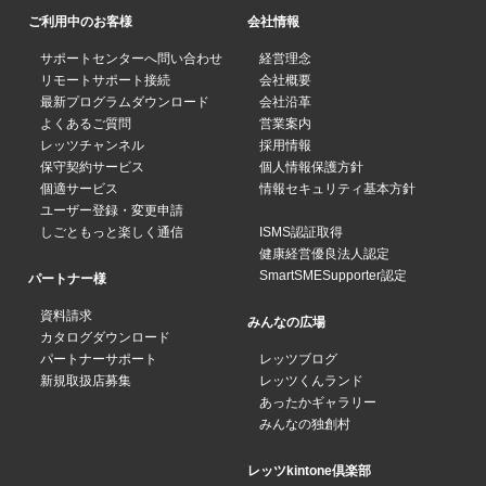
ご利用中のお客様
会社情報
サポートセンターへ問い合わせ
経営理念
リモートサポート接続
会社概要
最新プログラムダウンロード
会社沿革
よくあるご質問
営業案内
レッツチャンネル
採用情報
保守契約サービス
個人情報保護方針
個適サービス
情報セキュリティ基本方針
ユーザー登録・変更申請
しごともっと楽しく通信
ISMS認証取得
健康経営優良法人認定
SmartSMESupporter認定
パートナー様
資料請求
みんなの広場
カタログダウンロード
パートナーサポート
レッツブログ
新規取扱店募集
レッツくんランド
あったかギャラリー
みんなの独創村
レッツkintone倶楽部