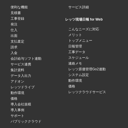
便利な機能
サービス詳細
見積書
工事登録
レッツ現場日報 for Web
発注
こんなニーズに対応
仕入
メリット
出面
トップメニュー
支払査定
日報管理
請求
工事データ
入金
スケジュール
会計給与ソフト連動
連絡メモ
サービス連携
レッツ原価管理Go2連動
集計資料
システム設定
データ入出力
動作環境
アドオン
価格
レッツドライブ
レッツクラウドサービス
動作環境
価格
導入会社規模
導入事例
サポート
パブリッククラウド