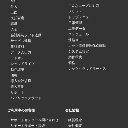
発注
こんなニーズに対応
仕入
メリット
出面
トップメニュー
支払査定
日報管理
請求
工事データ
入金
スケジュール
会計給与ソフト連動
連絡メモ
サービス連携
レッツ原価管理Go2連動
集計資料
システム設定
データ入出力
動作環境
アドオン
価格
レッツドライブ
レッツクラウドサービス
動作環境
価格
導入会社規模
導入事例
サポート
パブリッククラウド
ご利用中のお客様
会社情報
サポートセンターへ問い合わせ
経営理念
リモートサポート接続
会社概要