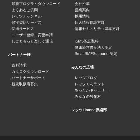
最新プログラムダウンロード
会社沿革
よくあるご質問
営業案内
レッツチャンネル
採用情報
保守契約サービス
個人情報保護方針
個適サービス
情報セキュリティ基本方針
ユーザー登録・変更申請
しごともっと楽しく通信
ISMS認証取得
健康経営優良法人認定
SmartSMESupporter認定
パートナー様
資料請求
みんなの広場
カタログダウンロード
パートナーサポート
レッツブログ
新規取扱店募集
レッツくんランド
あったかギャラリー
みんなの独創村
レッツkintone倶楽部