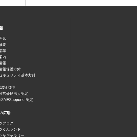
報
理念
概要
沿革
案内
情報
情報保護方針
セキュリティ基本方針
MS認証取得
経営優良法人認定
rtSMESupporter認定
の広場
ツブログ
ツくんランド
たかギャラリー