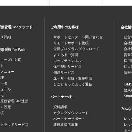
価管理Go2クラウド
ご利用中のお客様
会社情
ビス詳細
サポートセンターへ問い合わせ
経営
リモートサポート接続
会社
最新プログラムダウンロード
会社
日報 for Web
よくあるご質問
営業
なニーズに対応
レッツチャンネル
採用
ット
保守契約サービス
個人
プメニュー
個適サービス
情報
管理
ユーザー登録・変更申請
データ
しごともっと楽しく通信
IS
ジュール
健康
メモ
Sma
パートナー様
原価管理Go2連動
テム設定
資料請求
みんな
環境
カタログダウンロード
パートナーサポート
レッ
ツクラウドサービス
新規取扱店募集
レッ
あっ