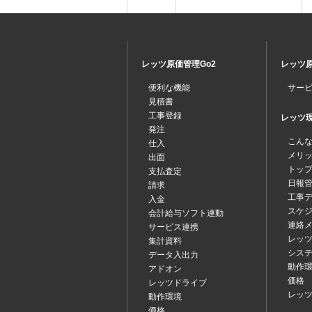
レッツ原価管理Go2
レッツ原
便利な機能
サー
見積書
工事登録
レッツ現場
発注
こん
仕入
メリ
出面
トッ
支払査定
日報
請求
工事
入金
スケ
会計給与ソフト連動
連絡
サービス連携
レッツ
集計資料
シス
データ入出力
動作
アドオン
価格
レッツドライブ
レッ
動作環境
価格