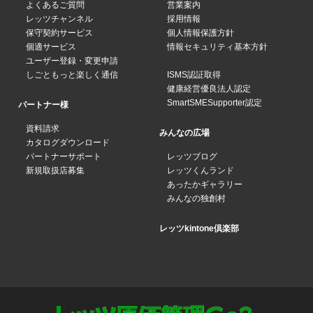
よくあるご質問
営業案内
レッツチャンネル
採用情報
保守契約サービス
個人情報保護方針
個適サービス
情報セキュリティ基本方針
ユーザー登録・変更申請
しごともっと楽しく通信
ISMS認証取得
健康経営優良法人認定
SmartSMESupporter認定
パートナー様
資料請求
みんなの広場
カタログダウンロード
パートナーサポート
レッツブログ
新規取扱店募集
レッツくんランド
あったかギャラリー
みんなの独創村
レッツkintone倶楽部