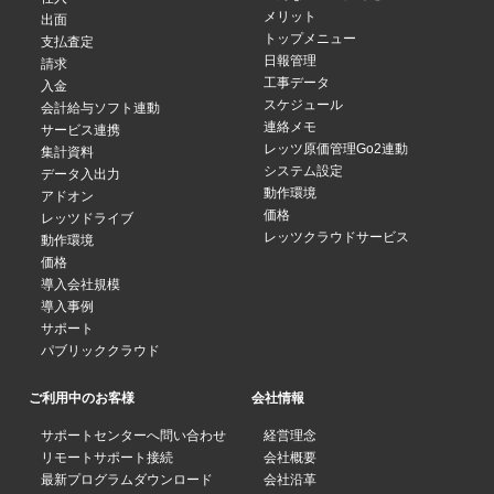
メリット
出面
トップメニュー
支払査定
日報管理
請求
工事データ
入金
スケジュール
会計給与ソフト連動
連絡メモ
サービス連携
レッツ原価管理Go2連動
集計資料
システム設定
データ入出力
動作環境
アドオン
価格
レッツドライブ
レッツクラウドサービス
動作環境
価格
導入会社規模
導入事例
サポート
パブリッククラウド
ご利用中のお客様
会社情報
サポートセンターへ問い合わせ
経営理念
リモートサポート接続
会社概要
最新プログラムダウンロード
会社沿革