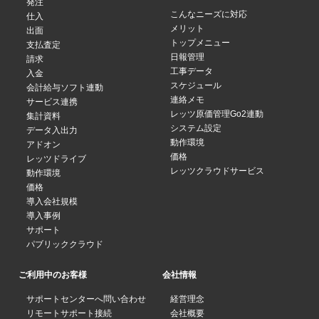
発注
こんなニーズに対応
仕入
メリット
出面
トップメニュー
支払査定
日報管理
請求
工事データ
入金
スケジュール
会計給与ソフト連動
連絡メモ
サービス連携
レッツ原価管理Go2連動
集計資料
システム設定
データ入出力
動作環境
アドオン
価格
レッツドライブ
レッツクラウドサービス
動作環境
価格
導入会社規模
導入事例
サポート
パブリッククラウド
ご利用中のお客様
会社情報
サポートセンターへ問い合わせ
経営理念
リモートサポート接続
会社概要