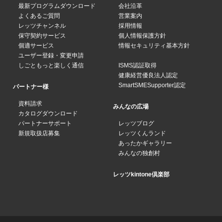
最新プログラムダウンロード
会社沿革
よくあるご質問
営業案内
レッツチャンネル
採用情報
保守契約サービス
個人情報保護方針
個適サービス
情報セキュリティ基本方針
ユーザー登録・変更申請
しごともっと楽しく通信
ISMS認証取得
健康経営優良法人認定
SmartSMESupporter認定
パートナー様
資料請求
みんなの広場
カタログダウンロード
パートナーサポート
レッツブログ
新規取扱店募集
レッツくんランド
あったかギャラリー
みんなの独創村
レッツkintone倶楽部