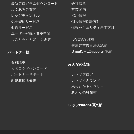
最新プログラムダウンロード
会社沿革
よくあるご質問
営業案内
レッツチャンネル
採用情報
保守契約サービス
個人情報保護方針
個適サービス
情報セキュリティ基本方針
ユーザー登録・変更申請
しごともっと楽しく通信
ISMS認証取得
健康経営優良法人認定
SmartSMESupporter認定
パートナー様
資料請求
みんなの広場
カタログダウンロード
パートナーサポート
レッツブログ
新規取扱店募集
レッツくんランド
あったかギャラリー
みんなの独創村
レッツkintone倶楽部