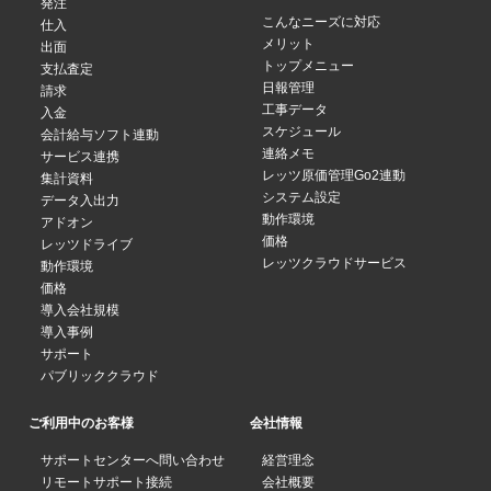
発注
こんなニーズに対応
仕入
メリット
出面
トップメニュー
支払査定
日報管理
請求
工事データ
入金
スケジュール
会計給与ソフト連動
連絡メモ
サービス連携
レッツ原価管理Go2連動
集計資料
システム設定
データ入出力
動作環境
アドオン
価格
レッツドライブ
レッツクラウドサービス
動作環境
価格
導入会社規模
導入事例
サポート
パブリッククラウド
ご利用中のお客様
会社情報
サポートセンターへ問い合わせ
経営理念
リモートサポート接続
会社概要