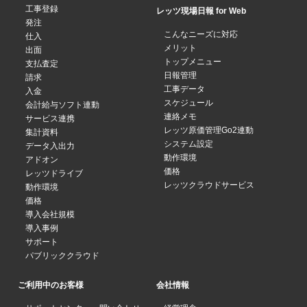
工事登録
レッツ現場日報 for Web
発注
こんなニーズに対応
仕入
メリット
出面
トップメニュー
支払査定
日報管理
請求
工事データ
入金
スケジュール
会計給与ソフト連動
連絡メモ
サービス連携
レッツ原価管理Go2連動
集計資料
システム設定
データ入出力
動作環境
アドオン
価格
レッツドライブ
レッツクラウドサービス
動作環境
価格
導入会社規模
導入事例
サポート
パブリッククラウド
ご利用中のお客様
会社情報