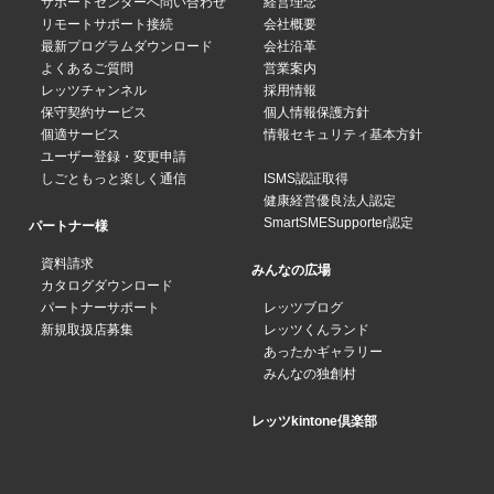
サポートセンターへ問い合わせ
経営理念
リモートサポート接続
会社概要
最新プログラムダウンロード
会社沿革
よくあるご質問
営業案内
レッツチャンネル
採用情報
保守契約サービス
個人情報保護方針
個適サービス
情報セキュリティ基本方針
ユーザー登録・変更申請
しごともっと楽しく通信
ISMS認証取得
健康経営優良法人認定
SmartSMESupporter認定
パートナー様
資料請求
みんなの広場
カタログダウンロード
パートナーサポート
レッツブログ
新規取扱店募集
レッツくんランド
あったかギャラリー
みんなの独創村
レッツkintone倶楽部