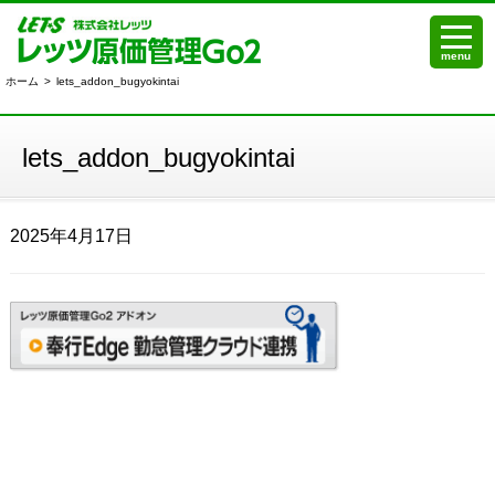
menu
ホーム
>
lets_addon_bugyokintai
lets_addon_bugyokintai
2025年4月17日