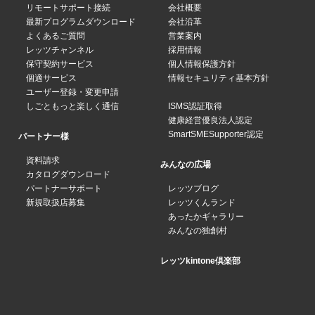
リモートサポート接続
会社概要
最新プログラムダウンロード
会社沿革
よくあるご質問
営業案内
レッツチャンネル
採用情報
保守契約サービス
個人情報保護方針
個適サービス
情報セキュリティ基本方針
ユーザー登録・変更申請
しごともっと楽しく通信
ISMS認証取得
健康経営優良法人認定
SmartSMESupporter認定
パートナー様
資料請求
みんなの広場
カタログダウンロード
パートナーサポート
レッツブログ
新規取扱店募集
レッツくんランド
あったかギャラリー
みんなの独創村
レッツkintone倶楽部