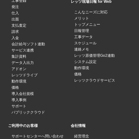
工事登録
レッツ現場日報 for Web
発注
こんなニーズに対応
仕入
メリット
出面
トップメニュー
支払査定
日報管理
請求
工事データ
入金
スケジュール
会計給与ソフト連動
連絡メモ
サービス連携
レッツ原価管理Go2連動
集計資料
システム設定
データ入出力
動作環境
アドオン
価格
レッツドライブ
レッツクラウドサービス
動作環境
価格
導入会社規模
導入事例
サポート
パブリッククラウド
ご利用中のお客様
会社情報
サポートセンターへ問い合わせ
経営理念