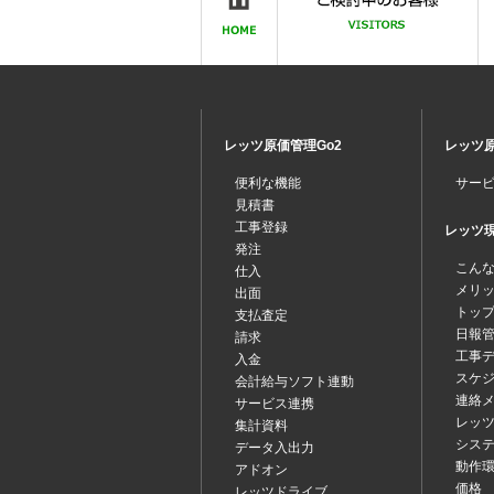
レッツ原価管理Go2
レッツ原
便利な機能
サー
見積書
工事登録
レッツ現場
発注
こん
仕入
メリ
出面
トッ
支払査定
日報
請求
工事
入金
スケ
会計給与ソフト連動
連絡
サービス連携
レッツ
集計資料
シス
データ入出力
動作
アドオン
価格
レッツドライブ