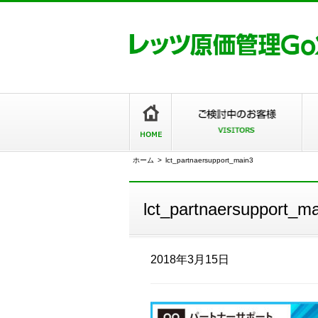
ホーム
>
lct_partnaersupport_main3
lct_partnaersupport_m
2018年3月15日