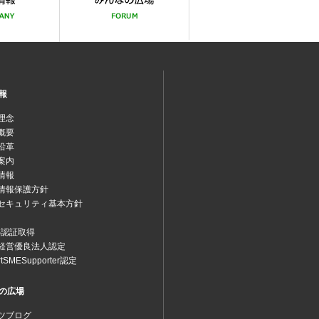
報
理念
概要
沿革
案内
情報
情報保護方針
セキュリティ基本方針
MS認証取得
経営優良法人認定
rtSMESupporter認定
の広場
ツブログ