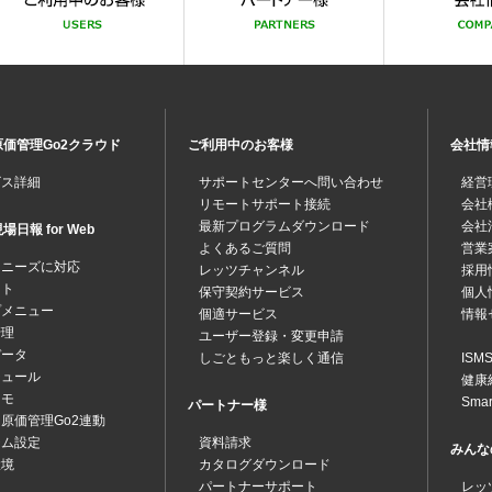
価管理Go2クラウド
ご利用中のお客様
会社情
ビス詳細
サポートセンターへ問い合わせ
経営
リモートサポート接続
会社
最新プログラムダウンロード
会社
日報 for Web
よくあるご質問
営業
なニーズに対応
レッツチャンネル
採用
ット
保守契約サービス
個人
プメニュー
個適サービス
情報
管理
ユーザー登録・変更申請
データ
しごともっと楽しく通信
IS
ジュール
健康
メモ
Sma
パートナー様
原価管理Go2連動
テム設定
資料請求
みんな
環境
カタログダウンロード
パートナーサポート
レッ