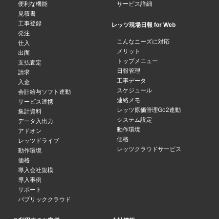
便利な機能
サービス詳細
見積書
工事登録
レッツ現場日報 for Web
発注
こんなニーズに対応
仕入
メリット
出面
トップメニュー
支払査定
日報管理
請求
工事データ
入金
スケジュール
会計給与ソフト連動
連絡メモ
サービス連携
レッツ原価管理Go2連動
集計資料
システム設定
データ入出力
動作環境
アドオン
価格
レッツドライブ
レッツクラウドサービス
動作環境
価格
導入会社規模
導入事例
サポート
パブリッククラウド