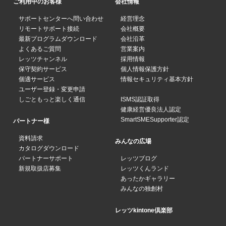
ご利用中のお客様
会社情報
サポートセンターへ問い合わせ
経営理念
リモートサポート接続
会社概要
最新プログラムダウンロード
会社沿革
よくあるご質問
営業案内
レッツチャンネル
採用情報
保守契約サービス
個人情報保護方針
個適サービス
情報セキュリティ基本方針
ユーザー登録・変更申請
しごともっと楽しく通信
ISMS認証取得
健康経営優良法人認定
SmartSMESupporter認定
パートナー様
資料請求
みんなの広場
カタログダウンロード
パートナーサポート
レッツブログ
新規取扱店募集
レッツくんランド
あったかギャラリー
みんなの独創村
レッツkintone倶楽部