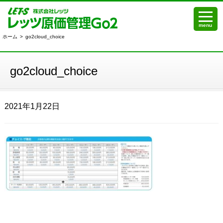
menu
ホーム
>
go2cloud_choice
go2cloud_choice
2021年1月22日