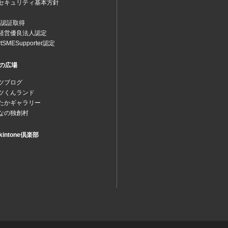
セキュリティ基本方針
MS認証取得
経営優良法人認定
rtSMESupporter認定
の広場
ツブログ
ツくんランド
たかギャラリー
なの独創村
intone倶楽部