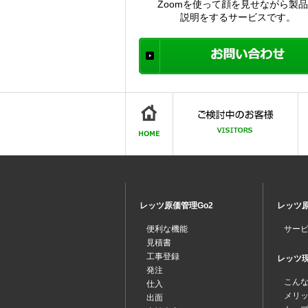
Zoomを使って顔を見せながら製
説明をするサービスです。
レッツ原価管理Go2
レッツ原
便利な機能
サー
見積書
工事登録
レッツ現場
発注
こん
仕入
メリ
出面