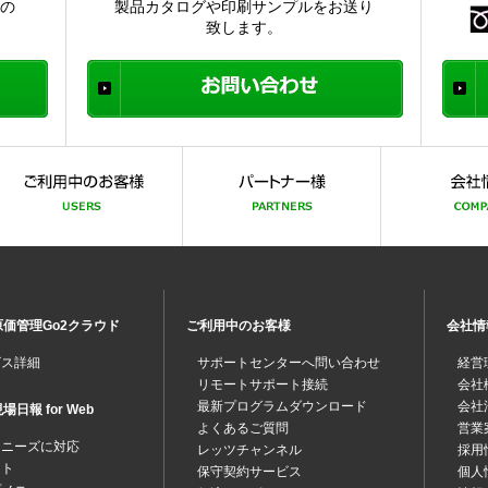
品の
製品カタログや印刷サンプルをお送り
致します。
価管理Go2クラウド
ご利用中のお客様
会社情
ビス詳細
サポートセンターへ問い合わせ
経営
リモートサポート接続
会社
最新プログラムダウンロード
会社
日報 for Web
よくあるご質問
営業
なニーズに対応
レッツチャンネル
採用
ット
保守契約サービス
個人