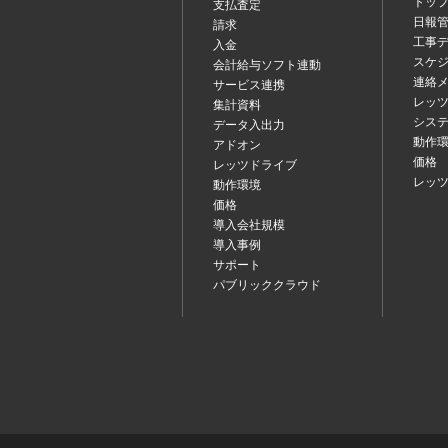
トッ
支払査定
日報
請求
工事
入金
スケ
会計給与ソフト連動
連絡
サービス連携
レッツ
集計資料
シス
データ入出力
動作
アドオン
価格
レッツドライブ
レッ
動作環境
価格
導入会社規模
導入事例
サポート
パブリッククラウド