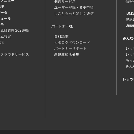
プメニュー
個適サービス
情報
管理
ユーザー登録・変更申請
データ
しごともっと楽しく通信
IS
ジュール
健康
メモ
Sma
パートナー様
原価管理Go2連動
テム設定
資料請求
みんな
環境
カタログダウンロード
パートナーサポート
レッ
ツクラウドサービス
新規取扱店募集
レッ
あっ
みん
レッツk