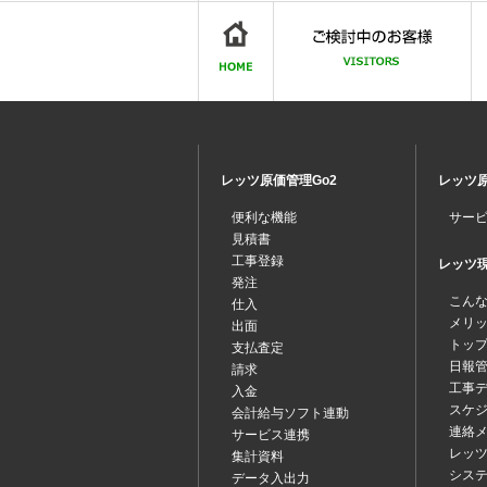
レッツ原価管理Go2
レッツ原
便利な機能
サー
見積書
工事登録
レッツ現場
発注
こん
仕入
メリ
出面
トッ
支払査定
日報
請求
工事
入金
スケ
会計給与ソフト連動
連絡
サービス連携
レッツ
集計資料
シス
データ入出力