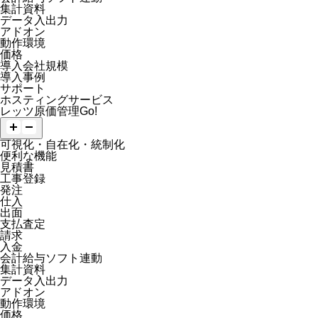
集計資料
データ入出力
アドオン
動作環境
価格
導入会社規模
導入事例
サポート
ホスティングサービス
レッツ原価管理Go!
可視化・自在化・統制化
便利な機能
見積書
工事登録
発注
仕入
出面
支払査定
請求
入金
会計給与ソフト連動
集計資料
データ入出力
アドオン
動作環境
価格