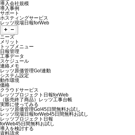
導入会社規模
導入事例
サポート
ホスティングサービス
レッツ現場日報forWeb
ニーズ
メリット
トップメニュー
日報管理
工事データ
スケジュール
連絡メモ
レッツ原価管理Go!連動
システム設定
動作環境
価格
クラウドサービス
レッツプロジェクト日報forWeb
（販売終了商品）レッツ工事台帳
実際に使ってみる
レッツ原価管理Go!45日間無料お試し
レッツ現場日報forWeb45日間無料お試し
レッツプロジェクト日報
forWeb45日間無料お試し
導入を検討する
資料請求