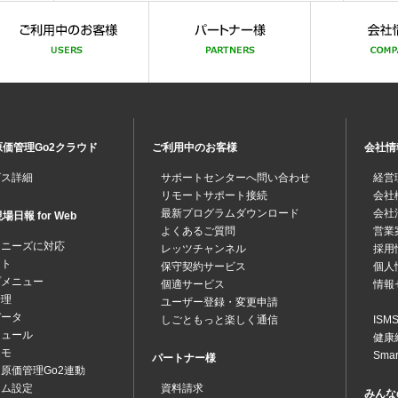
価管理Go2クラウド
ご利用中のお客様
会社情
ビス詳細
サポートセンターへ問い合わせ
経営
リモートサポート接続
会社
最新プログラムダウンロード
会社
日報 for Web
よくあるご質問
営業
なニーズに対応
レッツチャンネル
採用
ット
保守契約サービス
個人
プメニュー
個適サービス
情報
管理
ユーザー登録・変更申請
データ
しごともっと楽しく通信
IS
ジュール
健康
メモ
Sma
パートナー様
原価管理Go2連動
テム設定
資料請求
みんな