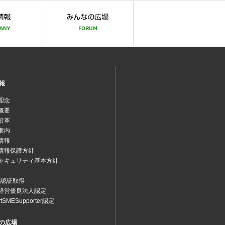
報
理念
概要
沿革
案内
情報
情報保護方針
セキュリティ基本方針
MS認証取得
経営優良法人認定
rtSMESupporter認定
の広場