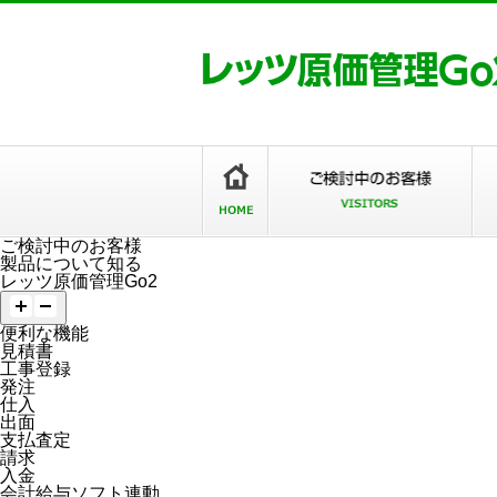
ご検討中のお客様
製品について知る
レッツ原価管理Go2
便利な機能
見積書
工事登録
発注
仕入
出面
支払査定
請求
入金
会計給与ソフト連動