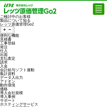
menu
ご検討中のお客様
製品について知る
レッツ原価管理Go2
便利な機能
見積書
工事登録
発注
仕入
出面
支払査定
請求
入金
会計給与ソフト連動
集計資料
データ入出力
アドオン
動作環境
価格
導入会社規模
導入事例
サポート
ホスティングサービス