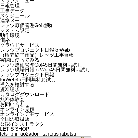
トップメニュー
日報管理
工事データ
スケジュール
連絡メモ
レッツ原価管理Go!連動
システム設定
動作環境
価格
クラウドサービス
レッツプロジェクト日報forWeb
（販売終了商品）レッツ工事台帳
実際に使ってみる
レッツ原価管理Go!45日間無料お試し
レッツ現場日報forWeb45日間無料お試し
レッツプロジェクト日報
forWeb45日間無料お試し
導入を検討する
資料請求
カタログダウンロード
無料体験会
お問い合わせ
オンライン見積
オンラインデモサービス
全国の取扱店
公認インストラクター
LET’S SHOP
lets_bnr_go2adon_tantoushabetsu