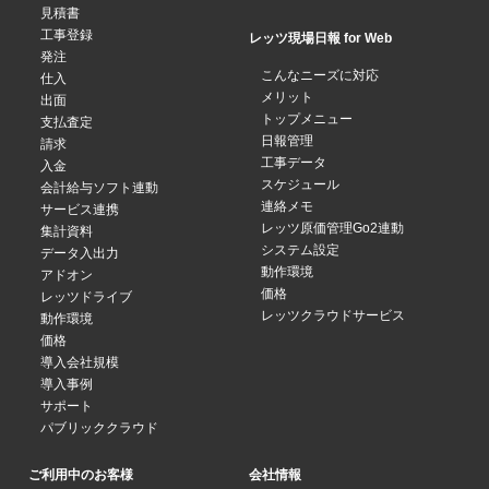
見積書
工事登録
レッツ現場日報 for Web
発注
こんなニーズに対応
仕入
メリット
出面
トップメニュー
支払査定
日報管理
請求
工事データ
入金
スケジュール
会計給与ソフト連動
連絡メモ
サービス連携
レッツ原価管理Go2連動
集計資料
システム設定
データ入出力
動作環境
アドオン
価格
レッツドライブ
レッツクラウドサービス
動作環境
価格
導入会社規模
導入事例
サポート
パブリッククラウド
ご利用中のお客様
会社情報