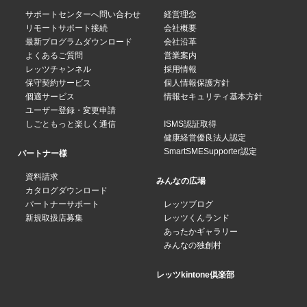
サポートセンターへ問い合わせ
経営理念
リモートサポート接続
会社概要
最新プログラムダウンロード
会社沿革
よくあるご質問
営業案内
レッツチャンネル
採用情報
保守契約サービス
個人情報保護方針
個適サービス
情報セキュリティ基本方針
ユーザー登録・変更申請
しごともっと楽しく通信
ISMS認証取得
健康経営優良法人認定
SmartSMESupporter認定
パートナー様
資料請求
みんなの広場
カタログダウンロード
パートナーサポート
レッツブログ
新規取扱店募集
レッツくんランド
あったかギャラリー
みんなの独創村
レッツkintone倶楽部