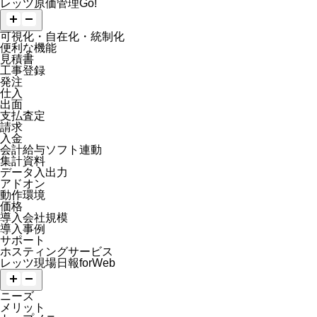
レッツ原価管理Go!
可視化・自在化・統制化
便利な機能
見積書
工事登録
発注
仕入
出面
支払査定
請求
入金
会計給与ソフト連動
集計資料
データ入出力
アドオン
動作環境
価格
導入会社規模
導入事例
サポート
ホスティングサービス
レッツ現場日報forWeb
ニーズ
メリット