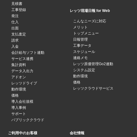
見積書
工事登録
レッツ現場日報 for Web
発注
こんなニーズに対応
仕入
メリット
出面
トップメニュー
支払査定
日報管理
請求
工事データ
入金
スケジュール
会計給与ソフト連動
連絡メモ
サービス連携
レッツ原価管理Go2連動
集計資料
システム設定
データ入出力
動作環境
アドオン
価格
レッツドライブ
レッツクラウドサービス
動作環境
価格
導入会社規模
導入事例
サポート
パブリッククラウド
ご利用中のお客様
会社情報