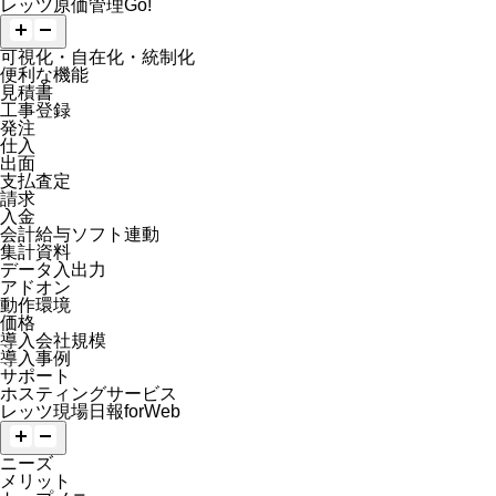
レッツ原価管理Go!
可視化・自在化・統制化
便利な機能
見積書
工事登録
発注
仕入
出面
支払査定
請求
入金
会計給与ソフト連動
集計資料
データ入出力
アドオン
動作環境
価格
導入会社規模
導入事例
サポート
ホスティングサービス
レッツ現場日報forWeb
ニーズ
メリット