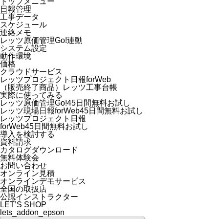
トップメニュー
日報管理
工事データ
スケジュール
連絡メモ
レッツ原価管理Go!連動
システム設定
動作環境
価格
クラウドサービス
レッツプロジェクト日報forWeb
（販売終了商品）レッツ工事台帳
実際に使ってみる
レッツ原価管理Go!45日間無料お試し
レッツ現場日報forWeb45日間無料お試し
レッツプロジェクト日報
forWeb45日間無料お試し
導入を検討する
資料請求
カタログダウンロード
無料体験会
お問い合わせ
オンライン見積
オンラインデモサービス
全国の取扱店
公認インストラクター
LET’S SHOP
lets_addon_epson