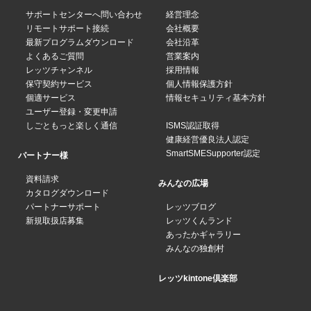
サポートセンターへ問い合わせ
経営理念
リモートサポート接続
会社概要
最新プログラムダウンロード
会社沿革
よくあるご質問
営業案内
レッツチャンネル
採用情報
保守契約サービス
個人情報保護方針
個適サービス
情報セキュリティ基本方針
ユーザー登録・変更申請
しごともっと楽しく通信
ISMS認証取得
健康経営優良法人認定
SmartSMESupporter認定
パートナー様
資料請求
みんなの広場
カタログダウンロード
パートナーサポート
レッツブログ
新規取扱店募集
レッツくんランド
あったかギャラリー
みんなの独創村
レッツkintone倶楽部