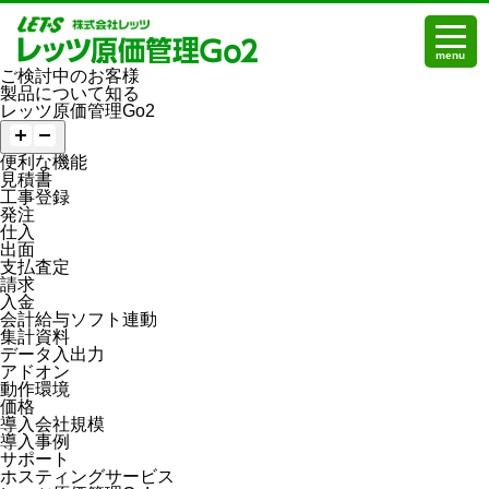
menu
ご検討中のお客様
製品について知る
レッツ原価管理Go2
便利な機能
見積書
工事登録
発注
仕入
出面
支払査定
請求
入金
会計給与ソフト連動
集計資料
データ入出力
アドオン
動作環境
価格
導入会社規模
導入事例
サポート
ホスティングサービス