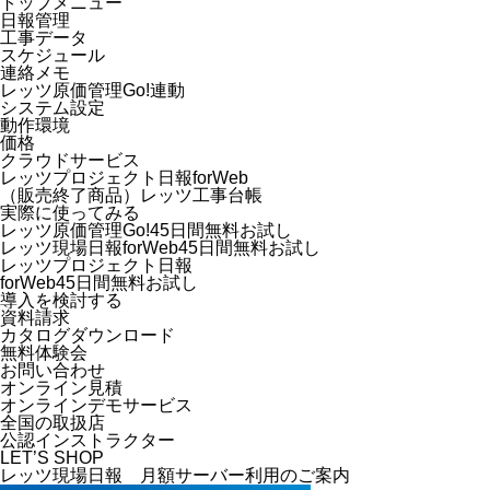
トップメニュー
日報管理
工事データ
スケジュール
連絡メモ
レッツ原価管理Go!連動
システム設定
動作環境
価格
クラウドサービス
レッツプロジェクト日報forWeb
（販売終了商品）レッツ工事台帳
実際に使ってみる
レッツ原価管理Go!45日間無料お試し
レッツ現場日報forWeb45日間無料お試し
レッツプロジェクト日報
forWeb45日間無料お試し
導入を検討する
資料請求
カタログダウンロード
無料体験会
お問い合わせ
オンライン見積
オンラインデモサービス
全国の取扱店
公認インストラクター
LET’S SHOP
レッツ現場日報 月額サーバー利用のご案内