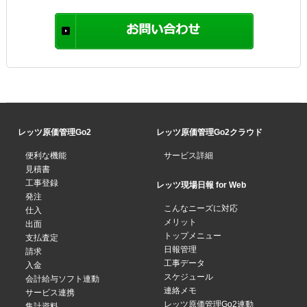
レッツ原価管理Go2
レッツ原価管理Go2クラウド
便利な機能
サービス詳細
見積書
工事登録
レッツ現場日報 for Web
発注
こんなニーズに対応
仕入
メリット
出面
トップメニュー
支払査定
日報管理
請求
工事データ
入金
スケジュール
会計給与ソフト連動
連絡メモ
サービス連携
レッツ原価管理Go2連動
集計資料