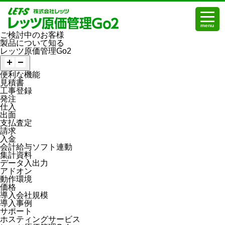
menu
ご検討中のお客様
製品について知る
レッツ原価管理Go2
便利な機能
見積書
工事登録
発注
仕入
出面
支払査定
請求
入金
会計給与ソフト連動
集計資料
データ入出力
アドオン
動作環境
価格
導入会社規模
導入事例
サポート
ホスティングサービス