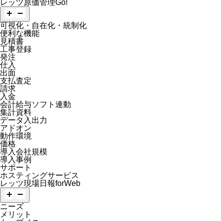
レッツ原価管理Go!
可視化・自在化・統制化
便利な機能
見積書
工事登録
発注
仕入
出面
支払査定
請求
入金
会計給与ソフト連動
集計資料
データ入出力
アドオン
動作環境
価格
導入会社規模
導入事例
サポート
ホスティングサービス
レッツ現場日報forWeb
ニーズ
メリット