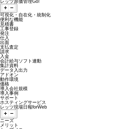
レッツ原価管理Go!
可視化・自在化・統制化
便利な機能
見積書
工事登録
発注
仕入
出面
支払査定
請求
入金
会計給与ソフト連動
集計資料
データ入出力
アドオン
動作環境
価格
導入会社規模
導入事例
サポート
ホスティングサービス
レッツ現場日報forWeb
ニーズ
メリット