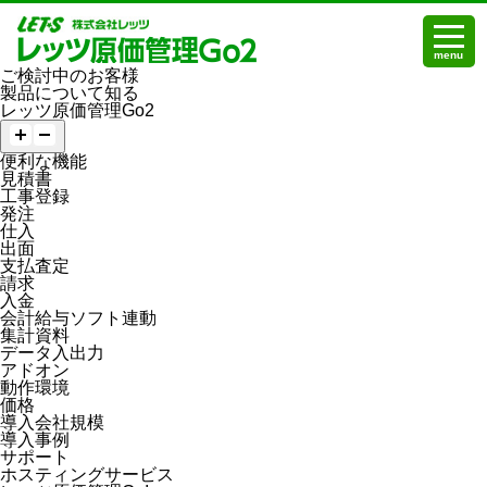
menu
ご検討中のお客様
製品について知る
レッツ原価管理Go2
便利な機能
見積書
工事登録
発注
仕入
出面
支払査定
請求
入金
会計給与ソフト連動
集計資料
データ入出力
アドオン
動作環境
価格
導入会社規模
導入事例
サポート
ホスティングサービス