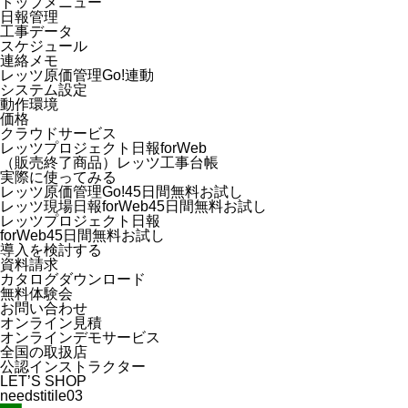
トップメニュー
日報管理
工事データ
スケジュール
連絡メモ
レッツ原価管理Go!連動
システム設定
動作環境
価格
クラウドサービス
レッツプロジェクト日報forWeb
（販売終了商品）レッツ工事台帳
実際に使ってみる
レッツ原価管理Go!45日間無料お試し
レッツ現場日報forWeb45日間無料お試し
レッツプロジェクト日報
forWeb45日間無料お試し
導入を検討する
資料請求
カタログダウンロード
無料体験会
お問い合わせ
オンライン見積
オンラインデモサービス
全国の取扱店
公認インストラクター
LET’S SHOP
needstitile03