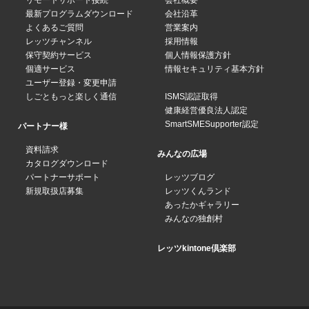
リモートサポート接続
会社概要
最新プログラムダウンロード
会社沿革
よくあるご質問
営業案内
レッツチャンネル
採用情報
保守契約サービス
個人情報保護方針
個適サービス
情報セキュリティ基本方針
ユーザー登録・変更申請
しごともっと楽しく通信
ISMS認証取得
健康経営優良法人認定
SmartSMESupporter認定
パートナー様
資料請求
みんなの広場
カタログダウンロード
パートナーサポート
レッツブログ
新規取扱店募集
レッツくんランド
あったかギャラリー
みんなの独創村
レッツkintone倶楽部