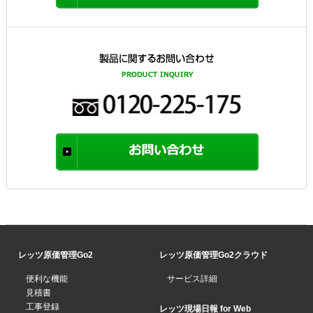
レッツ原価管理Go2
レッツ原価管理Go2クラウド
便利な機能
サービス詳細
見積書
工事登録
レッツ現場日報 for Web