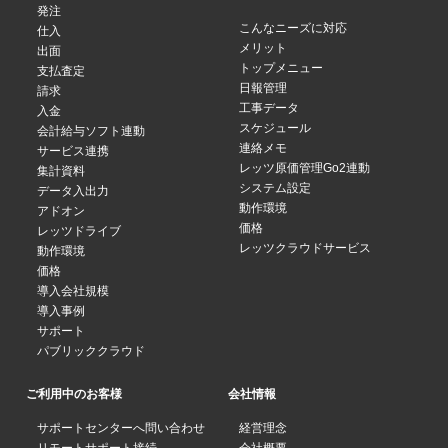
発注
こんなニーズに対応
仕入
メリット
出面
トップメニュー
支払査定
日報管理
請求
工事データ
入金
スケジュール
会計給与ソフト連動
連絡メモ
サービス連携
レッツ原価管理Go2連動
集計資料
システム設定
データ入出力
動作環境
アドオン
価格
レッツドライブ
レッツクラウドサービス
動作環境
価格
導入会社規模
導入事例
サポート
パブリッククラウド
ご利用中のお客様
会社情報
サポートセンターへ問い合わせ
経営理念