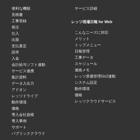
便利な機能
サービス詳細
見積書
工事登録
レッツ現場日報 for Web
発注
こんなニーズに対応
仕入
メリット
出面
トップメニュー
支払査定
日報管理
請求
工事データ
入金
スケジュール
会計給与ソフト連動
連絡メモ
サービス連携
レッツ原価管理Go2連動
集計資料
システム設定
データ入出力
動作環境
アドオン
価格
レッツドライブ
レッツクラウドサービス
動作環境
価格
導入会社規模
導入事例
サポート
パブリッククラウド