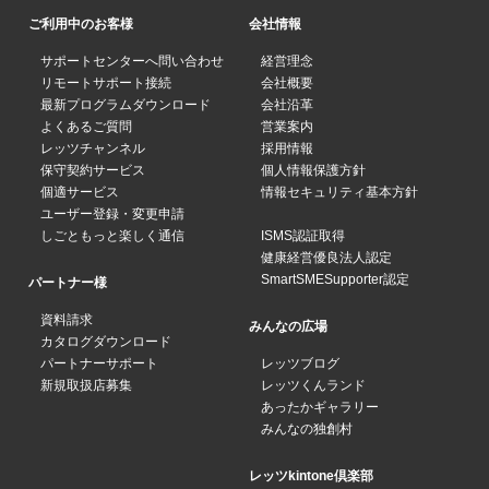
ご利用中のお客様
会社情報
サポートセンターへ問い合わせ
経営理念
リモートサポート接続
会社概要
最新プログラムダウンロード
会社沿革
よくあるご質問
営業案内
レッツチャンネル
採用情報
保守契約サービス
個人情報保護方針
個適サービス
情報セキュリティ基本方針
ユーザー登録・変更申請
しごともっと楽しく通信
ISMS認証取得
健康経営優良法人認定
SmartSMESupporter認定
パートナー様
資料請求
みんなの広場
カタログダウンロード
パートナーサポート
レッツブログ
新規取扱店募集
レッツくんランド
あったかギャラリー
みんなの独創村
レッツkintone倶楽部