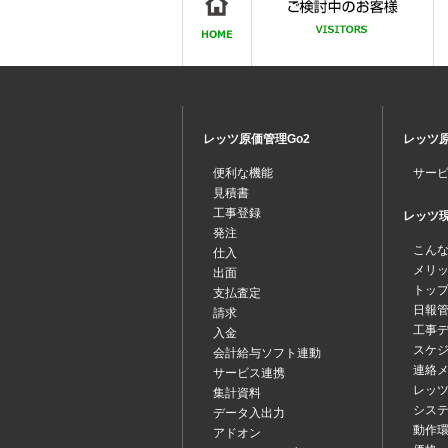
レッツ原価管理Go2
レッツ原
便利な機能
サー
見積書
工事登録
レッツ現場
発注
こん
仕入
メリ
出面
トッ
支払査定
日報
請求
工事
入金
スケ
会計給与ソフト連動
連絡
サービス連携
レッツ
集計資料
シス
データ入出力
動作
アドオン