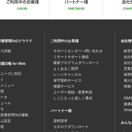
価管理Go2クラウド
ご利用中のお客様
会社情
ビス詳細
サポートセンターへ問い合わせ
経営
リモートサポート接続
会社
最新プログラムダウンロード
会社
日報 for Web
よくあるご質問
営業
なニーズに対応
レッツチャンネル
採用
ット
保守契約サービス
個人
プメニュー
個適サービス
情報
管理
ユーザー登録・変更申請
データ
しごともっと楽しく通信
IS
ジュール
健康
メモ
Sma
パートナー様
原価管理Go2連動
テム設定
資料請求
みんな
環境
カタログダウンロード