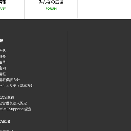
報
理念
概要
沿革
案内
情報
情報保護方針
セキュリティ基本方針
MS認証取得
経営優良法人認定
rtSMESupporter認定
の広場