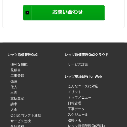
レッツ原価管理Go2
レッツ原価管理Go2クラウド
便利な機能
サービス詳細
見積書
工事登録
レッツ現場日報 for Web
発注
こんなニーズに対応
仕入
メリット
出面
トップメニュー
支払査定
日報管理
請求
工事データ
入金
スケジュール
会計給与ソフト連動
連絡メモ
サービス連携
レッツ原価管理Go2連動
集計資料