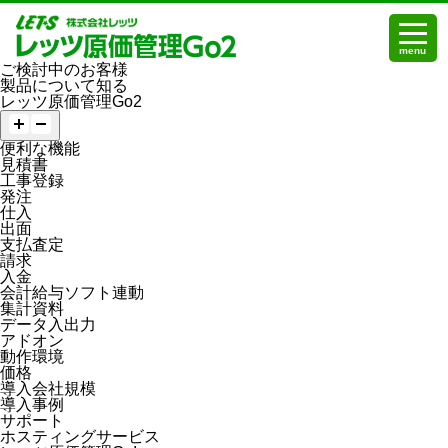
menu
ご検討中のお客様
製品について知る
レッツ原価管理Go2
便利な機能
見積書
工事登録
発注
仕入
出面
支払査定
請求
入金
会計給与ソフト連動
集計資料
データ入出力
アドオン
動作環境
価格
導入会社規模
導入事例
サポート
ホスティングサービス