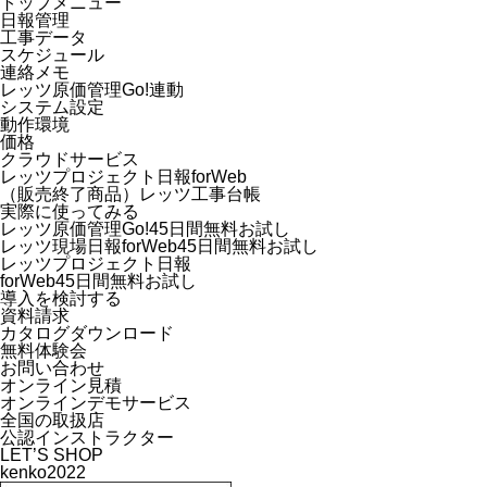
トップメニュー
日報管理
工事データ
スケジュール
連絡メモ
レッツ原価管理Go!連動
システム設定
動作環境
価格
クラウドサービス
レッツプロジェクト日報forWeb
（販売終了商品）レッツ工事台帳
実際に使ってみる
レッツ原価管理Go!45日間無料お試し
レッツ現場日報forWeb45日間無料お試し
レッツプロジェクト日報
forWeb45日間無料お試し
導入を検討する
資料請求
カタログダウンロード
無料体験会
お問い合わせ
オンライン見積
オンラインデモサービス
全国の取扱店
公認インストラクター
LET’S SHOP
kenko2022