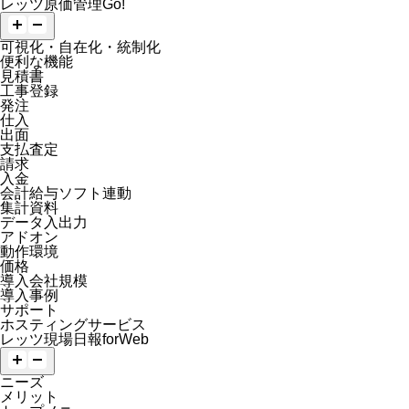
レッツ原価管理Go!
可視化・自在化・統制化
便利な機能
見積書
工事登録
発注
仕入
出面
支払査定
請求
入金
会計給与ソフト連動
集計資料
データ入出力
アドオン
動作環境
価格
導入会社規模
導入事例
サポート
ホスティングサービス
レッツ現場日報forWeb
ニーズ
メリット