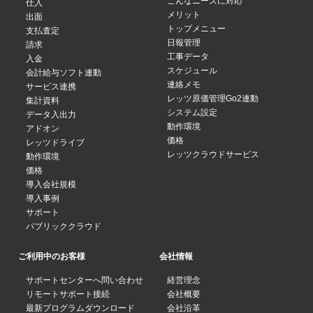
こんなニーズに対応
仕入
メリット
出面
トップメニュー
支払査定
日報管理
請求
工事データ
入金
スケジュール
会計給与ソフト連動
連絡メモ
サービス連携
レッツ原価管理Go2連動
集計資料
システム設定
データ入出力
動作環境
アドオン
価格
レッツドライブ
レッツクラウドサービス
動作環境
価格
導入会社規模
導入事例
サポート
パブリッククラウド
ご利用中のお客様
会社情報
サポートセンターへ問い合わせ
経営理念
リモートサポート接続
会社概要
最新プログラムダウンロード
会社沿革