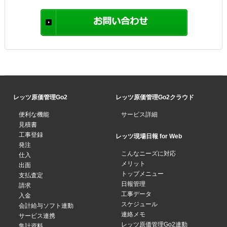
レッツ原価管理Go2
レッツ原価管理Go2クラウド
便利な機能
サービス詳細
見積書
工事登録
レッツ現場日報 for Web
発注
こんなニーズに対応
仕入
メリット
出面
トップメニュー
支払査定
日報管理
請求
工事データ
入金
スケジュール
会計給与ソフト連動
連絡メモ
サービス連携
レッツ原価管理Go2連動
集計資料