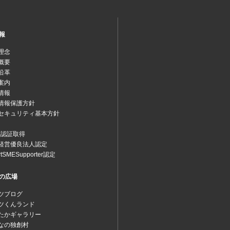
報
理念
概要
沿革
案内
情報
情報保護方針
セキュリティ基本方針
MS認証取得
経営優良法人認定
rtSMESupporter認定
の広場
ツブログ
ツくんランド
たかギャラリー
なの独創村