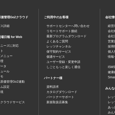
価管理Go2クラウド
ご利用中のお客様
会社情
ビス詳細
サポートセンターへ問い合わせ
経営
リモートサポート接続
会社
最新プログラムダウンロード
会社
日報 for Web
よくあるご質問
営業
なニーズに対応
レッツチャンネル
採用
ット
保守契約サービス
個人
プメニュー
個適サービス
情報
管理
ユーザー登録・変更申請
データ
しごともっと楽しく通信
IS
ジュール
健康
メモ
Sma
パートナー様
原価管理Go2連動
テム設定
資料請求
みんな
環境
カタログダウンロード
パートナーサポート
レッ
ツクラウドサービス
新規取扱店募集
レッ
あっ
みん