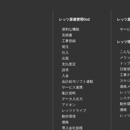
レッツ原価管理Go2
レッツ原
便利な機能
サー
見積書
工事登録
レッツ現場
発注
こん
仕入
メリ
出面
トッ
支払査定
日報
請求
工事
入金
スケ
会計給与ソフト連動
連絡
サービス連携
レッツ
集計資料
シス
データ入出力
動作
アドオン
価格
レッツドライブ
レッ
動作環境
価格
導入会社規模