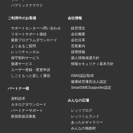
パブリッククラウド
ご利用中のお客様
会社情報
サポートセンターへ問い合わせ
経営理念
リモートサポート接続
会社概要
最新プログラムダウンロード
会社沿革
よくあるご質問
営業案内
レッツチャンネル
採用情報
保守契約サービス
個人情報保護方針
個適サービス
情報セキュリティ基本方針
ユーザー登録・変更申請
しごともっと楽しく通信
ISMS認証取得
健康経営優良法人認定
SmartSMESupporter認定
パートナー様
資料請求
みんなの広場
カタログダウンロード
パートナーサポート
レッツブログ
新規取扱店募集
レッツくんランド
あったかギャラリー
みんなの独創村