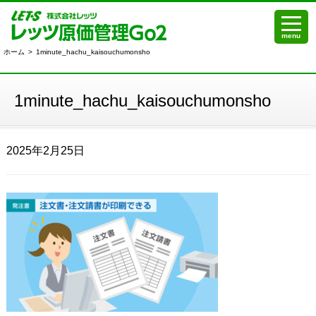
menu
ホーム
>
1minute_hachu_kaisouchumonsho
1minute_hachu_kaisouchumonsho
2025年2月25日