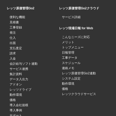
レッツ原価管理Go2
レッツ原価管理Go2クラウド
便利な機能
サービス詳細
見積書
工事登録
レッツ現場日報 for Web
発注
こんなニーズに対応
仕入
メリット
出面
トップメニュー
支払査定
日報管理
請求
工事データ
入金
スケジュール
会計給与ソフト連動
連絡メモ
サービス連携
レッツ原価管理Go2連動
集計資料
システム設定
データ入出力
動作環境
アドオン
価格
レッツドライブ
レッツクラウドサービス
動作環境
価格
導入会社規模
導入事例
サポート