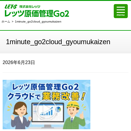
menu
ホーム
>
1minute_go2cloud_gyoumukaizen
1minute_go2cloud_gyoumukaizen
2026年6月23日