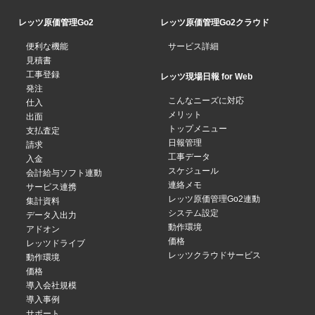
レッツ原価管理Go2
レッツ原価管理Go2クラウド
便利な機能
サービス詳細
見積書
工事登録
レッツ現場日報 for Web
発注
こんなニーズに対応
仕入
メリット
出面
トップメニュー
支払査定
日報管理
請求
工事データ
入金
スケジュール
会計給与ソフト連動
連絡メモ
サービス連携
レッツ原価管理Go2連動
集計資料
システム設定
データ入出力
動作環境
アドオン
価格
レッツドライブ
レッツクラウドサービス
動作環境
価格
導入会社規模
導入事例
サポート