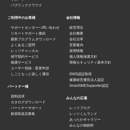
パブリッククラウド
ご利用中のお客様
会社情報
サポートセンターへ問い合わせ
経営理念
リモートサポート接続
会社概要
最新プログラムダウンロード
会社沿革
よくあるご質問
営業案内
レッツチャンネル
採用情報
保守契約サービス
個人情報保護方針
個適サービス
情報セキュリティ基本方針
ユーザー登録・変更申請
しごともっと楽しく通信
ISMS認証取得
健康経営優良法人認定
SmartSMESupporter認定
パートナー様
資料請求
みんなの広場
カタログダウンロード
パートナーサポート
レッツブログ
新規取扱店募集
レッツくんランド
あったかギャラリー
みんなの独創村