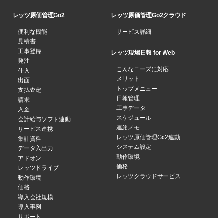
レッツ原価管理Go2
レッツ原価管理Go2クラウド
便利な機能
サービス詳細
見積書
工事登録
レッツ現場日報 for Web
発注
こんなニーズに対応
仕入
メリット
出面
トップメニュー
支払査定
日報管理
請求
工事データ
入金
スケジュール
会計給与ソフト連動
連絡メモ
サービス連携
レッツ原価管理Go2連動
集計資料
システム設定
データ入出力
動作環境
アドオン
価格
レッツドライブ
レッツクラウドサービス
動作環境
価格
導入会社規模
導入事例
サポート