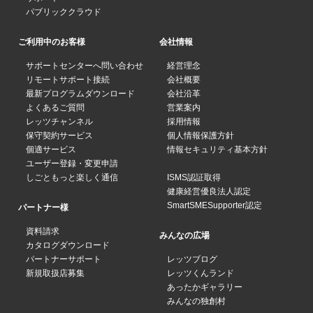
パブリッククラウド
ご利用中のお客様
会社情報
サポートセンターへ問い合わせ
経営理念
リモートサポート接続
会社概要
最新プログラムダウンロード
会社沿革
よくあるご質問
営業案内
レッツチャンネル
採用情報
保守契約サービス
個人情報保護方針
個適サービス
情報セキュリティ基本方針
ユーザー登録・変更申請
しごともっと楽しく通信
ISMS認証取得
健康経営優良法人認定
SmartSMESupporter認定
パートナー様
資料請求
みんなの広場
カタログダウンロード
パートナーサポート
レッツブログ
新規取扱店募集
レッツくんランド
あったかギャラリー
みんなの独創村