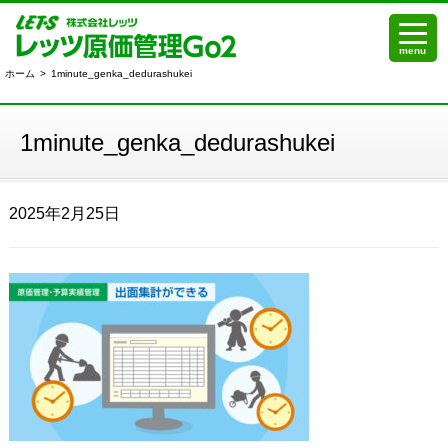
menu
ホーム
>
1minute_genka_dedurashukei
1minute_genka_dedurashukei
2025年2月25日