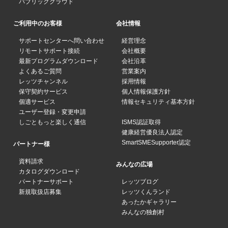
パブリッククラウド
ご利用中のお客様
会社情報
サポートセンターへ問い合わせ
経営理念
リモートサポート接続
会社概要
最新プログラムダウンロード
会社沿革
よくあるご質問
営業案内
レッツチャンネル
採用情報
保守契約サービス
個人情報保護方針
個適サービス
情報セキュリティ基本方針
ユーザー登録・変更申請
しごともっと楽しく通信
ISMS認証取得
健康経営優良法人認定
SmartSMESupporter認定
パートナー様
資料請求
みんなの広場
カタログダウンロード
パートナーサポート
レッツブログ
新規取扱店募集
レッツくんランド
あったかギャラリー
みんなの独創村