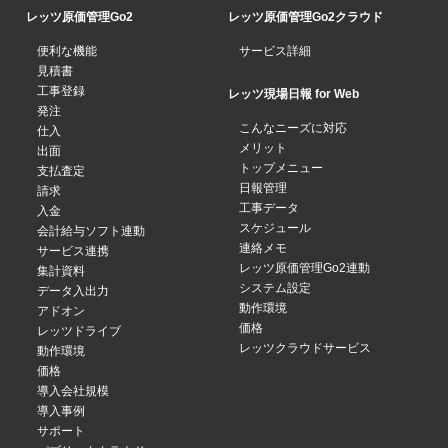
レッツ原価管理Go2
レッツ原価管理Go2クラウド
便利な機能
サービス詳細
見積書
工事登録
レッツ現場日報 for Web
発注
こんなニーズに対応
仕入
メリット
出面
トップメニュー
支払査定
日報管理
請求
工事データ
入金
スケジュール
会計給与ソフト連動
連絡メモ
サービス連携
レッツ原価管理Go2連動
集計資料
システム設定
データ入出力
動作環境
アドオン
価格
レッツドライブ
レッツクラウドサービス
動作環境
価格
導入会社規模
導入事例
サポート