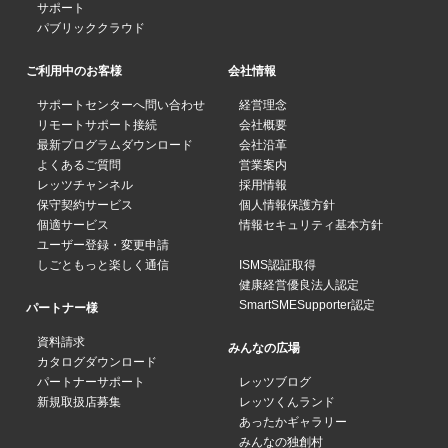
サポート
パブリッククラウド
ご利用中のお客様
会社情報
サポートセンターへ問い合わせ
経営理念
リモートサポート接続
会社概要
最新プログラムダウンロード
会社沿革
よくあるご質問
営業案内
レッツチャンネル
採用情報
保守契約サービス
個人情報保護方針
個適サービス
情報セキュリティ基本方針
ユーザー登録・変更申請
しごともっと楽しく通信
ISMS認証取得
健康経営優良法人認定
SmartSMESupporter認定
パートナー様
資料請求
みんなの広場
カタログダウンロード
パートナーサポート
レッツブログ
新規取扱店募集
レッツくんランド
あったかギャラリー
みんなの独創村