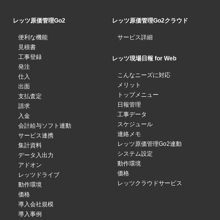
レッツ原価管理Go2
レッツ原価管理Go2クラウド
便利な機能
サービス詳細
見積書
工事登録
レッツ現場日報 for Web
発注
こんなニーズに対応
仕入
メリット
出面
トップメニュー
支払査定
日報管理
請求
工事データ
入金
スケジュール
会計給与ソフト連動
連絡メモ
サービス連携
レッツ原価管理Go2連動
集計資料
システム設定
データ入出力
動作環境
アドオン
価格
レッツドライブ
レッツクラウドサービス
動作環境
価格
導入会社規模
導入事例