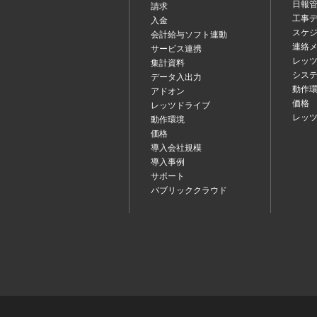
日報
請求
工事
入金
スケ
会計給与ソフト連動
連絡
サービス連携
レッツ
集計資料
シス
データ入出力
動作
アドオン
価格
レッツドライブ
レッ
動作環境
価格
導入会社規模
導入事例
サポート
パブリッククラウド